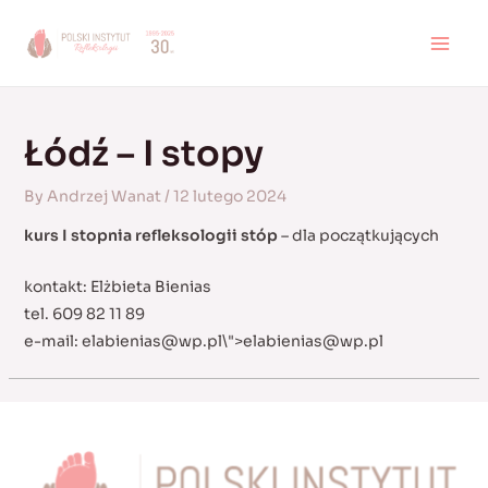
Skip
to
MAI
content
MEN
Łódź – I stopy
By
Andrzej Wanat
/
12 lutego 2024
kurs I stopnia refleksologii stóp
– dla początkujących
kontakt: Elżbieta Bienias
tel. 609 82 11 89
e-mail:
elabienias@wp.pl
\">
elabienias@wp.pl