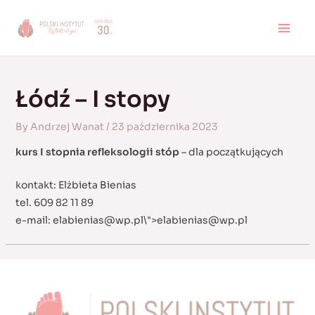
Skip
to
MAI
content
MEN
Łódź – I stopy
By
Andrzej Wanat
/
23 października 2023
kurs I stopnia refleksologii stóp
– dla początkujących
kontakt: Elżbieta Bienias
tel. 609 82 11 89
e-mail:
elabienias@wp.pl
\">
elabienias@wp.pl