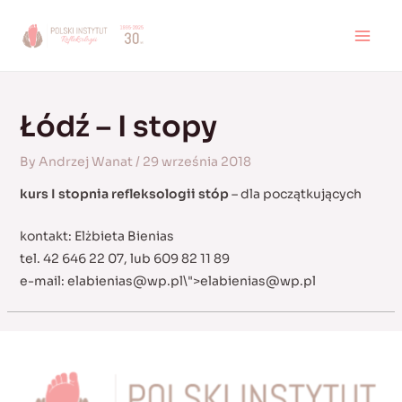
Skip
to
MAI
content
MEN
Łódź – I stopy
By
Andrzej Wanat
/
29 września 2018
kurs I stopnia refleksologii stóp
– dla początkujących
kontakt: Elżbieta Bienias
tel. 42 646 22 07, lub 609 82 11 89
e-mail:
elabienias@wp.pl
\">
elabienias@wp.pl