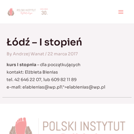
Skip
to
MAI
content
MEN
Łódź – I stopień
By
Andrzej Wanat
/
22 marca 2017
kurs I stopnia
– dla początkujących
kontakt: Elżbieta Bienias
tel. 42 646 22 07, lub 609 82 11 89
e-mail:
elabienias@wp.pl
\">
elabienias@wp.pl