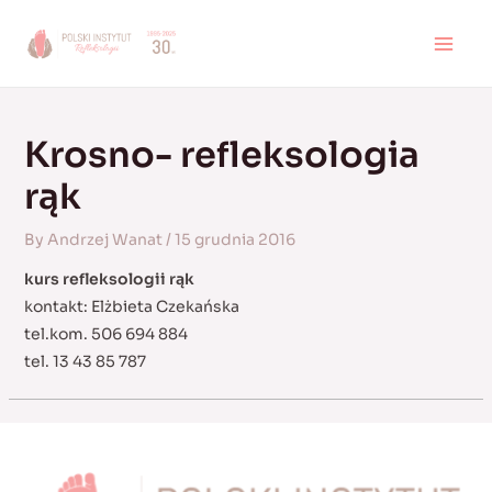
Skip
to
MAI
content
MEN
Krosno- refleksologia
rąk
By
Andrzej Wanat
/
15 grudnia 2016
kurs refleksologii rąk
kontakt: Elżbieta Czekańska
tel.kom. 506 694 884
tel. 13 43 85 787