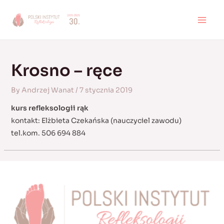
Skip
to
MAI
content
MEN
Krosno – ręce
By
Andrzej Wanat
/
7 stycznia 2019
kurs refleksologii rąk
kontakt: Elżbieta Czekańska (nauczyciel zawodu)
tel.kom. 506 694 884