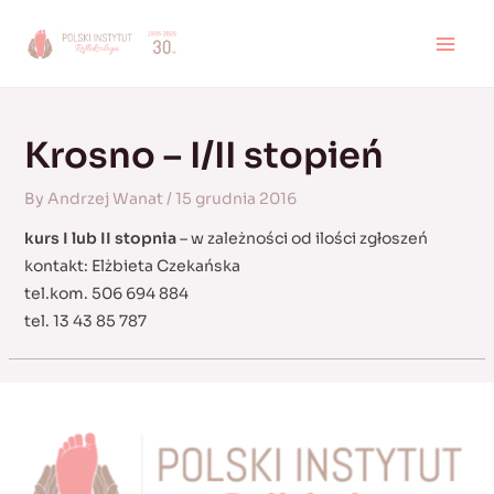
Skip
to
MAI
content
MEN
Krosno – I/II stopień
By
Andrzej Wanat
/
15 grudnia 2016
kurs I lub II stopnia
– w zależności od ilości zgłoszeń
kontakt: Elżbieta Czekańska
tel.kom. 506 694 884
tel. 13 43 85 787