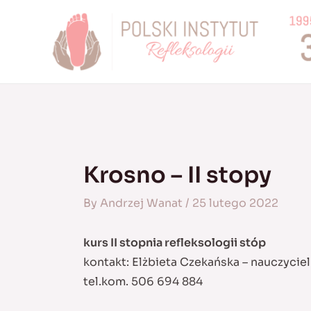
Skip
to
content
Krosno – II stopy
By
Andrzej Wanat
/
25 lutego 2022
kurs II stopnia refleksologii stóp
kontakt: Elżbieta Czekańska – nauczycie
tel.kom. 506 694 884