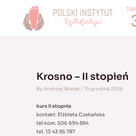
Skip
to
content
Krosno – II stopień
By
Andrzej Wanat
/
15 grudnia 2016
kurs II stopnia
kontakt: Elżbieta Czekańska
tel.kom. 506 694 884
tel. 13 43 85 787