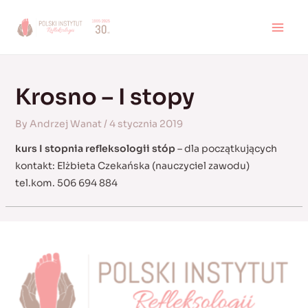
Skip
to
MAI
content
MEN
Krosno – I stopy
By
Andrzej Wanat
/
4 stycznia 2019
kurs I stopnia refleksologii stóp
– dla początkujących
kontakt: Elżbieta Czekańska (nauczyciel zawodu)
tel.kom. 506 694 884