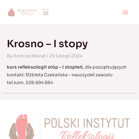
Skip
to
MAI
content
MEN
Krosno – I stopy
By
Andrzej Wanat
/
29 lutego 2024
kurs refleksologii stóp – I stopień,
dla początkujących
kontakt: Elżbieta Czekańska – nauczyciel zawodu
tel.kom. 506 694 884