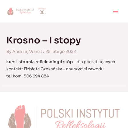
Skip
to
MAI
content
MEN
Krosno – I stopy
By
Andrzej Wanat
/
25 lutego 2022
kurs I stopnia refleksologii stóp
– dla początkujących
kontakt: Elżbieta Czekańska – nauczyciel zawodu
tel.kom. 506 694 884