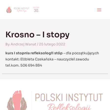
Skip
to
MAI
content
MEN
Krosno – I stopy
By
Andrzej Wanat
/
25 lutego 2022
kurs I stopnia refleksologii stóp
– dla początkujących
kontakt: Elżbieta Czekańska – nauczyciel zawodu
tel.kom. 506 694 884