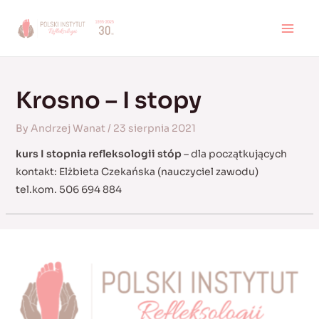
Skip
to
MAI
content
MEN
Krosno – I stopy
By
Andrzej Wanat
/
23 sierpnia 2021
kurs I stopnia refleksologii stóp
– dla początkujących
kontakt: Elżbieta Czekańska (nauczyciel zawodu)
tel.kom. 506 694 884