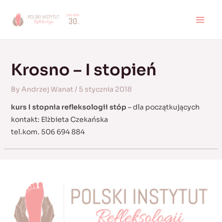
Skip
to
MAI
content
MEN
Krosno – I stopień
By
Andrzej Wanat
/
5 stycznia 2018
kurs I stopnia refleksologii stóp
– dla początkujących
kontakt: Elżbieta Czekańska
tel.kom. 506 694 884