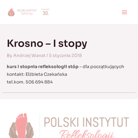
Skip
to
MAI
content
MEN
Krosno – I stopy
By
Andrzej Wanat
/
5 stycznia 2018
kurs I stopnia refleksologii stóp
– dla początkujących
kontakt: Elżbieta Czekańska
tel.kom. 506 694 884