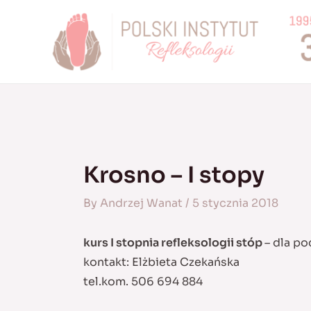
Skip
to
content
Krosno – I stopy
By
Andrzej Wanat
/
5 stycznia 2018
kurs I stopnia refleksologii stóp
– dla p
kontakt: Elżbieta Czekańska
tel.kom. 506 694 884