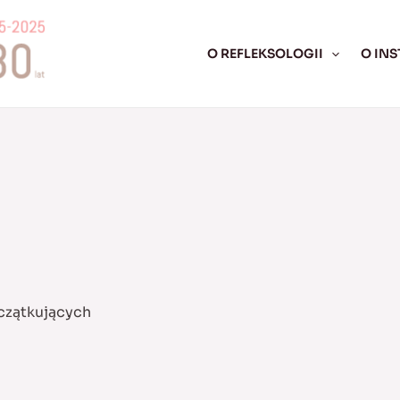
O REFLEKSOLOGII
O INS
oczątkujących