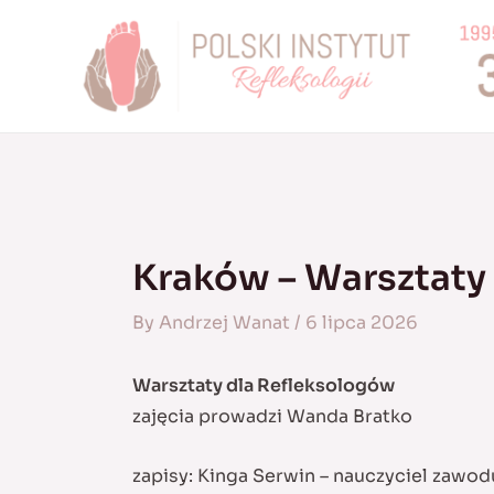
Skip
to
content
Kraków – Warsztaty
By
Andrzej Wanat
/
6 lipca 2026
Warsztaty dla Refleksologów
zajęcia prowadzi Wanda Bratko
zapisy: Kinga Serwin – nauczyciel zawod