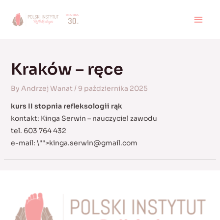
Skip
to
MAI
content
MEN
Kraków – ręce
By
Andrzej Wanat
/
9 października 2025
kurs II stopnia refleksologii rąk
kontakt: Kinga Serwin – nauczyciel zawodu
tel. 603 764 432
e-mail:
\"">
kinga.serwin@gmail.com