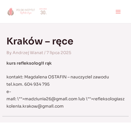
Skip
to
MAI
content
MEN
Kraków – ręce
By
Andrzej Wanat
/
7 lipca 2025
kurs refleksologii rąk
kontakt: Magdalena OSTAFIN – nauczyciel zawodu
tel.kom. 604 934 795
e-
mail:
\"">
madziunia26@gmail.com
lub
\"">
refleksologiasz
kolenia.krakow@gmail.com