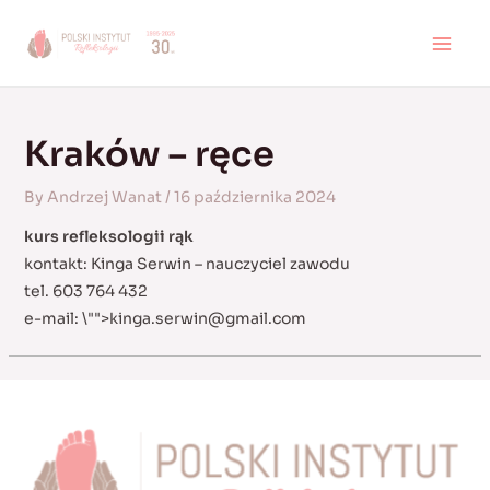
Skip
to
MAI
content
MEN
Kraków – ręce
By
Andrzej Wanat
/
16 października 2024
kurs refleksologii rąk
kontakt: Kinga Serwin – nauczyciel zawodu
tel. 603 764 432
e-mail:
\"">
kinga.serwin@gmail.com