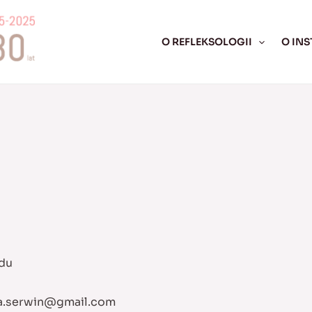
O REFLEKSOLOGII
O INS
odu
a.serwin@gmail.com