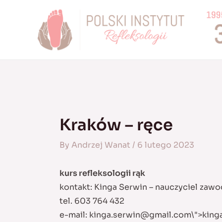
Skip
to
content
Kraków – ręce
By
Andrzej Wanat
/
6 lutego 2023
kurs refleksologii rąk
kontakt: Kinga Serwin – nauczyciel zaw
tel. 603 764 432
e-mail:
kinga.serwin@gmail.com
\">
king