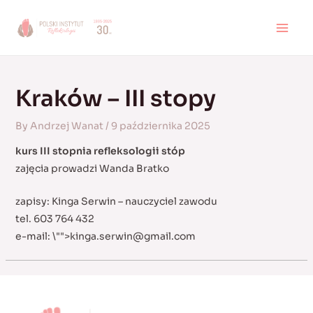
Skip
to
MAI
content
MEN
Kraków – III stopy
By
Andrzej Wanat
/
9 października 2025
kurs III stopnia refleksologii stóp
zajęcia prowadzi Wanda Bratko
zapisy: Kinga Serwin – nauczyciel zawodu
tel. 603 764 432
e-mail:
\"">
kinga.serwin@gmail.com