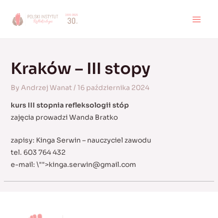
Skip
to
MAI
content
MEN
Kraków – III stopy
By
Andrzej Wanat
/
16 października 2024
kurs III stopnia refleksologii stóp
zajęcia prowadzi Wanda Bratko
zapisy: Kinga Serwin – nauczyciel zawodu
tel. 603 764 432
e-mail:
\"">
kinga.serwin@gmail.com