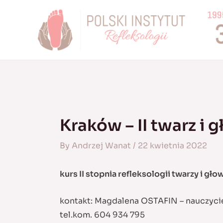
Skip
to
content
Kraków – II twarz i 
By
Andrzej Wanat
/
22 kwietnia 2022
kurs II stopnia refleksologii twarzy i gło
kontakt: Magdalena OSTAFIN – nauczyci
tel.kom. 604 934 795