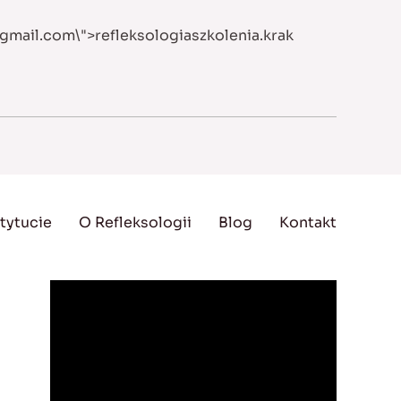
@gmail.com
\">
refleksologiaszkolenia.krak
tytucie
O Refleksologii
Blog
Kontakt