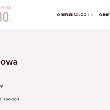
O REFLEKSOLOGII
O INS
głowa
wy
el zawodu