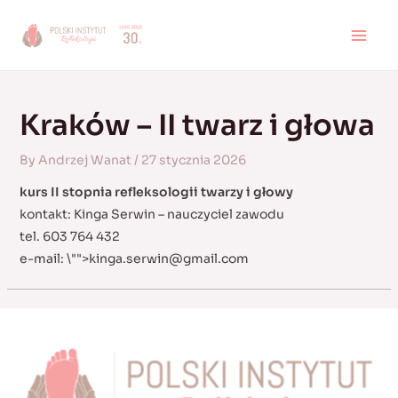
Skip
to
MAI
content
MEN
Kraków – II twarz i głowa
By
Andrzej Wanat
/
27 stycznia 2026
kurs II stopnia refleksologii twarzy i głowy
kontakt: Kinga Serwin – nauczyciel zawodu
tel. 603 764 432
e-mail:
\"">
kinga.serwin@gmail.com