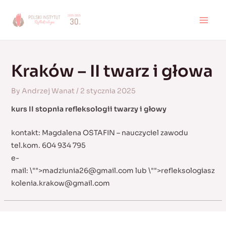
Skip
to
MAI
content
MEN
Kraków – II twarz i głowa
By
Andrzej Wanat
/
2 stycznia 2025
kurs II stopnia refleksologii twarzy i głowy
kontakt: Magdalena OSTAFIN – nauczyciel zawodu
tel.kom. 604 934 795
e-
mail:
\"">
madziunia26@gmail.com
lub
\"">
refleksologiasz
kolenia.krakow@gmail.com