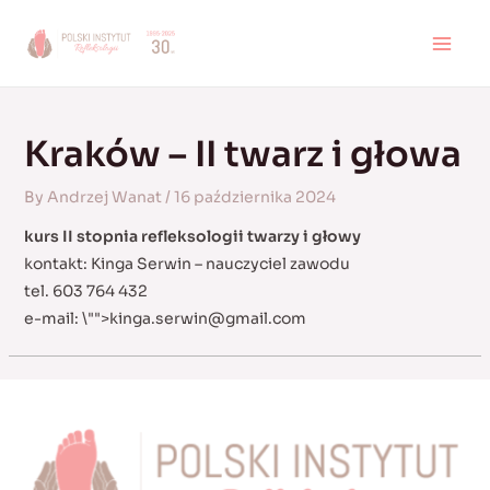
Skip
to
MAI
content
MEN
Kraków – II twarz i głowa
By
Andrzej Wanat
/
16 października 2024
kurs II stopnia refleksologii twarzy i głowy
kontakt: Kinga Serwin – nauczyciel zawodu
tel. 603 764 432
e-mail:
\"">
kinga.serwin@gmail.com