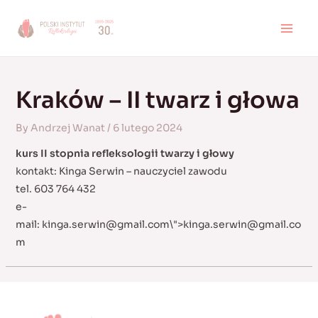
Skip
to
MAI
content
MEN
Kraków – II twarz i głowa
By
Andrzej Wanat
/
6 lutego 2024
kurs II stopnia refleksologii twarzy i głowy
kontakt: Kinga Serwin – nauczyciel zawodu
tel. 603 764 432
e-
mail:
kinga.serwin@gmail.com
\">
kinga.serwin@gmail.co
m