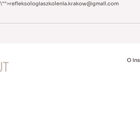
b
\"">
refleksologiaszkolenia.krakow@gmail.com
O Ins