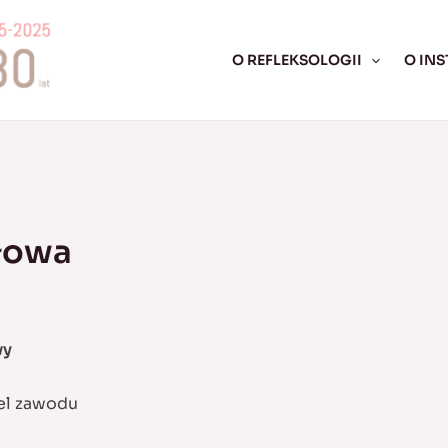
O REFLEKSOLOGII
O INS
głowa
wy
el zawodu