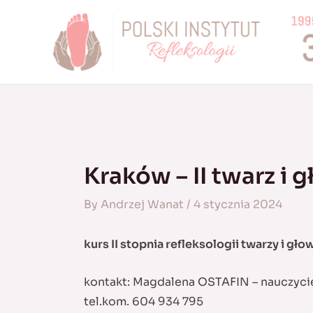
Skip
to
content
Kraków – II twarz i 
By
Andrzej Wanat
/
4 stycznia 2024
kurs II stopnia refleksologii twarzy i gło
kontakt: Magdalena OSTAFIN – nauczyci
tel.kom. 604 934 795