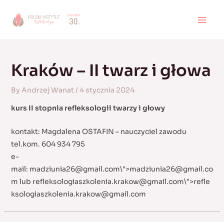
Skip
to
MAI
content
MEN
Kraków – II twarz i głowa
By
Andrzej Wanat
/
4 stycznia 2024
kurs II stopnia refleksologii twarzy i głowy
kontakt: Magdalena OSTAFIN – nauczyciel zawodu
tel.kom. 604 934 795
e-
mail:
madziunia26@gmail.com
\">
madziunia26@gmail.co
m
lub
refleksologiaszkolenia.krakow@gmail.com
\">
refle
ksologiaszkolenia.krakow@gmail.com