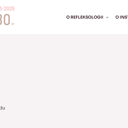
O REFLEKSOLOGII
O INS
odu