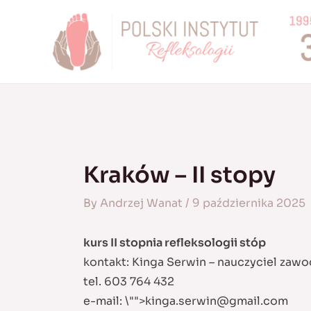
Skip
to
content
Kraków – II stopy
By
Andrzej Wanat
/
9 października 2025
kurs II stopnia refleksologii stóp
kontakt: Kinga Serwin – nauczyciel zaw
tel. 603 764 432
e-mail:
\"">
kinga.serwin@gmail.com