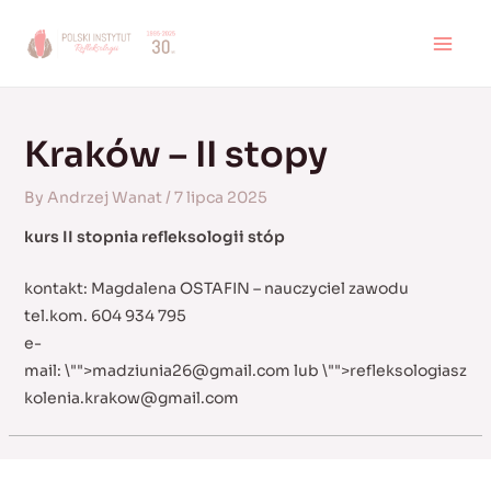
Skip
to
MAI
content
MEN
Kraków – II stopy
By
Andrzej Wanat
/
7 lipca 2025
kurs II stopnia refleksologii stóp
kontakt: Magdalena OSTAFIN – nauczyciel zawodu
tel.kom. 604 934 795
e-
mail:
\"">
madziunia26@gmail.com
lub
\"">
refleksologiasz
kolenia.krakow@gmail.com