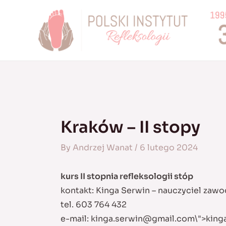
Skip
to
content
Kraków – II stopy
By
Andrzej Wanat
/
6 lutego 2024
kurs II stopnia refleksologii stóp
kontakt: Kinga Serwin – nauczyciel zaw
tel. 603 764 432
e-mail:
kinga.serwin@gmail.com
\">
king