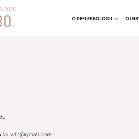
O REFLEKSOLOGII
O INS
odu
a.serwin@gmail.com