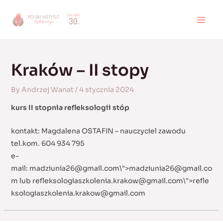
Skip
to
MAI
content
MEN
Kraków – II stopy
By
Andrzej Wanat
/
4 stycznia 2024
kurs II stopnia refleksologii stóp
kontakt: Magdalena OSTAFIN – nauczyciel zawodu
tel.kom. 604 934 795
e-
mail:
madziunia26@gmail.com
\">
madziunia26@gmail.co
m
lub
refleksologiaszkolenia.krakow@gmail.com
\">
refle
ksologiaszkolenia.krakow@gmail.com