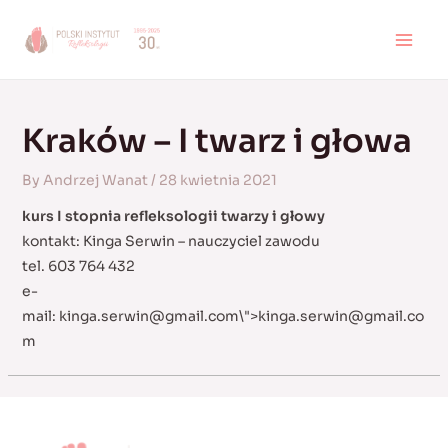
Skip
to
MAI
content
MEN
Kraków – I twarz i głowa
By
Andrzej Wanat
/
28 kwietnia 2021
kurs I stopnia refleksologii twarzy i głowy
kontakt: Kinga Serwin – nauczyciel zawodu
tel. 603 764 432
e-
mail:
kinga.serwin@gmail.com
\">
kinga.serwin@gmail.co
m