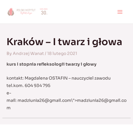
Skip
to
MAI
content
MEN
Kraków – I twarz i głowa
By
Andrzej Wanat
/
18 lutego 2021
kurs I stopnia refleksologii twarzy i głowy
kontakt: Magdalena OSTAFIN – nauczyciel zawodu
tel.kom. 604 934 795
e-
mail:
madziunia26@gmail.com
\">
madziunia26@gmail.co
m