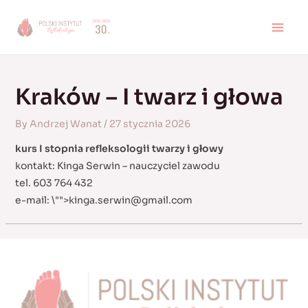
Skip
to
MAI
content
MEN
Kraków – I twarz i głowa
By
Andrzej Wanat
/
27 stycznia 2026
kurs I stopnia refleksologii twarzy i głowy
kontakt: Kinga Serwin – nauczyciel zawodu
tel. 603 764 432
e-mail:
\"">
kinga.serwin@gmail.com