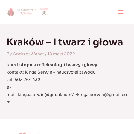
Skip
to
MAI
content
MEN
Kraków – I twarz i głowa
By
Andrzej Wanat
/
18 maja 2022
kurs I stopnia refleksologii twarzy i głowy
kontakt: Kinga Serwin – nauczyciel zawodu
tel. 603 764 432
e-
mail:
kinga.serwin@gmail.com
\">
kinga.serwin@gmail.co
m