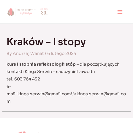
Skip
to
MAI
content
MEN
Kraków – I stopy
By
Andrzej Wanat
/
6 lutego 2024
kurs I stopnia refleksologii stóp
– dla początkujących
kontakt: Kinga Serwin – nauczyciel zawodu
tel. 603 764 432
e-
mail:
kinga.serwin@gmail.com
\">
kinga.serwin@gmail.co
m