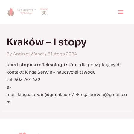
Skip
to
MAI
content
MEN
Kraków – I stopy
By
Andrzej Wanat
/
6 lutego 2024
kurs I stopnia refleksologii stóp
– dla początkujących
kontakt: Kinga Serwin – nauczyciel zawodu
tel. 603 764 432
e-
mail:
kinga.serwin@gmail.com
\">
kinga.serwin@gmail.co
m