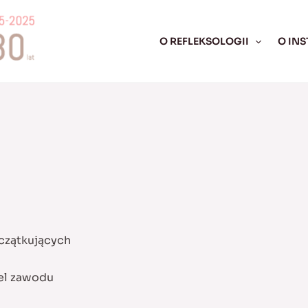
O REFLEKSOLOGII
O INS
czątkujących
el zawodu