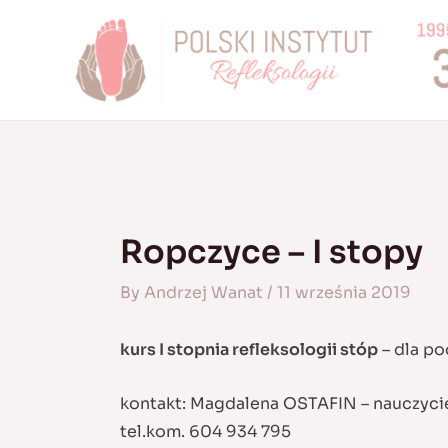
Skip
to
content
Ropczyce – I stopy
By
Andrzej Wanat
/
11 września 2019
kurs I stopnia refleksologii stóp
– dla po
kontakt: Magdalena OSTAFIN – nauczyci
tel.kom. 604 934 795