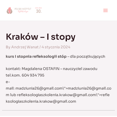
Skip
to
MAI
content
MEN
Kraków – I stopy
By
Andrzej Wanat
/
4 stycznia 2024
kurs I stopnia refleksologii stóp
– dla początkujących
kontakt: Magdalena OSTAFIN – nauczyciel zawodu
tel.kom. 604 934 795
e-
mail:
madziunia26@gmail.com
\">
madziunia26@gmail.co
m
lub
refleksologiaszkolenia.krakow@gmail.com
\">
refle
ksologiaszkolenia.krakow@gmail.com