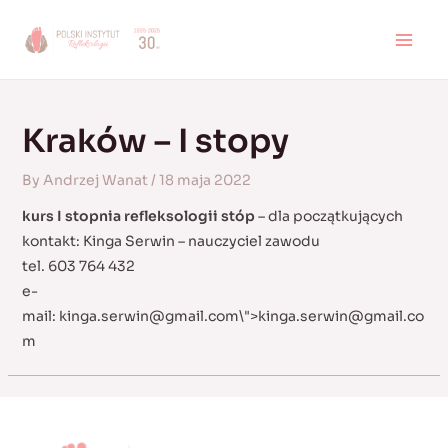
Skip
to
MAI
content
MEN
Kraków – I stopy
By
Andrzej Wanat
/
18 maja 2022
kurs I stopnia refleksologii stóp
– dla początkujących
kontakt: Kinga Serwin – nauczyciel zawodu
tel. 603 764 432
e-
mail:
kinga.serwin@gmail.com
\">
kinga.serwin@gmail.co
m