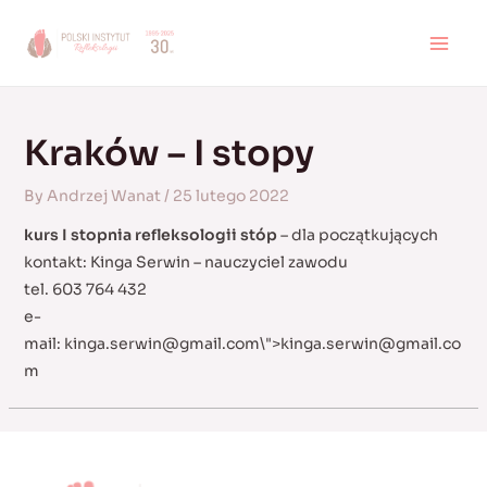
Skip
to
MAI
content
MEN
Kraków – I stopy
By
Andrzej Wanat
/
25 lutego 2022
kurs I stopnia refleksologii stóp
– dla początkujących
kontakt: Kinga Serwin – nauczyciel zawodu
tel. 603 764 432
e-
mail:
kinga.serwin@gmail.com
\">
kinga.serwin@gmail.co
m