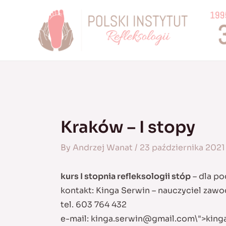
Skip
to
content
Kraków – I stopy
By
Andrzej Wanat
/
23 października 2021
kurs I stopnia refleksologii stóp
– dla po
kontakt: Kinga Serwin – nauczyciel zaw
tel. 603 764 432
e-mail:
kinga.serwin@gmail.com
\">
king