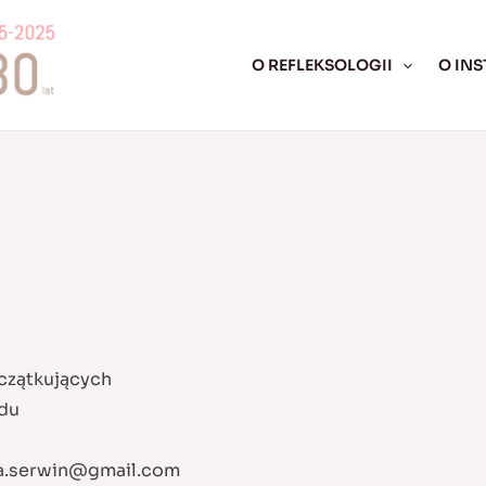
O REFLEKSOLOGII
O INS
czątkujących
odu
a.serwin@gmail.com