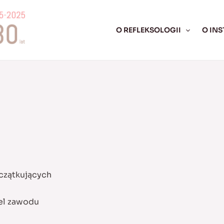
O REFLEKSOLOGII
O INS
czątkujących
el zawodu