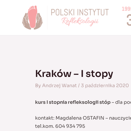
Skip
to
content
Kraków – I stopy
By
Andrzej Wanat
/
3 października 2020
kurs I stopnia refleksologii stóp
– dla po
kontakt: Magdalena OSTAFIN – nauczyci
tel.kom. 604 934 795