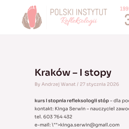
Skip
to
content
Kraków – I stopy
By
Andrzej Wanat
/
27 stycznia 2026
kurs I stopnia refleksologii stóp
– dla po
kontakt: Kinga Serwin – nauczyciel zaw
tel. 603 764 432
e-mail:
\"">
kinga.serwin@gmail.com