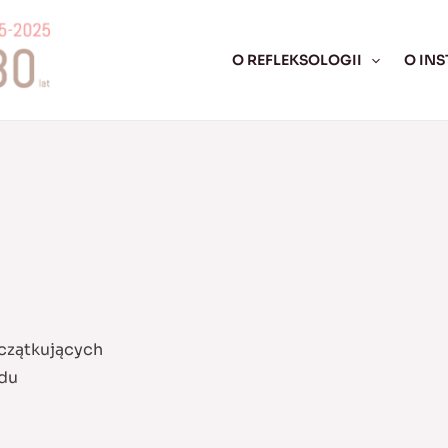
O REFLEKSOLOGII
O INS
czątkujących
odu