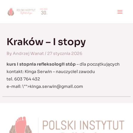
Skip
to
MAI
content
MEN
Kraków – I stopy
By
Andrzej Wanat
/
27 stycznia 2026
kurs I stopnia refleksologii stóp
– dla początkujących
kontakt: Kinga Serwin – nauczyciel zawodu
tel. 603 764 432
e-mail:
\"">
kinga.serwin@gmail.com