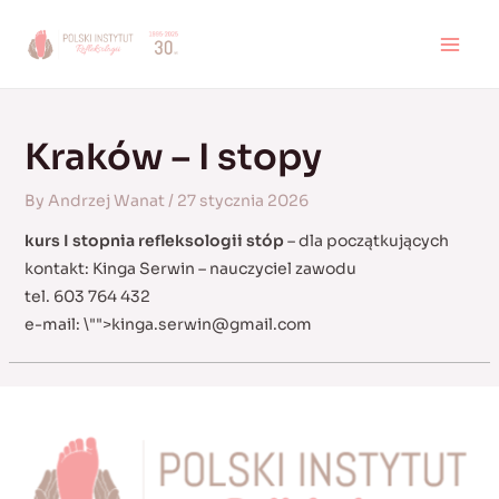
Skip
to
MAI
content
MEN
Kraków – I stopy
By
Andrzej Wanat
/
27 stycznia 2026
kurs I stopnia refleksologii stóp
– dla początkujących
kontakt: Kinga Serwin – nauczyciel zawodu
tel. 603 764 432
e-mail:
\"">
kinga.serwin@gmail.com